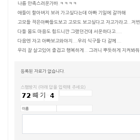
나름 만족스러운가바.ㅋㅋㅋㅋ
애들이 할아버지 보러 가고싶다는데 아빠 기일에 갈까해
고모들 작은아빠들도보고 고모도 보고싶다고 자고가라고...저
다들 몸도 마음도 힘드니깐 그랬던건데 서운하다고.....
다음엔 자고 아빠보고와야지....우리 식구들 다 갈께....
우리 잘 살고있어 즐겁고 행복하게... 그러니 뿌듯하게 지켜봐줘
등록된 자료가 없습니다.
스팸방지 (아래 답을 입력해 주세요)