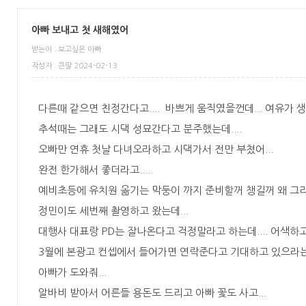
아빠 보내고 첫 새해였어
받는이 : 보고싶은 아빠
작성자 : 큰딸 2024-02-13
다른때 같으면 친정간다고.... 바쁘게 움직였을껀데... 여유가 생기
추석때는 그래도 시댁 성묘간다고 분주했는데....
오빠만 연휴 첫날 다녀오라하고 시댁가서 전만 부쳤어...
완전 한가해서 좋더라고.....
예비초등에 유치원 옮기는 막둥이 까지 준비할꺼 챙길꺼 왜 그리도 
정민이도 세번째 촬영하고 왔는데...
대행사 대표랑 PD는 잘나온다고 걱정말라고 하는데.... 어색하고 
3월에 본광고 컨셉에서 들어가면 연락준다고 기대하고 있으라는데
아빠가 도와줘...
알바비 받아서 어른들 용돈도 드리고 아빠 꽃도 사고...