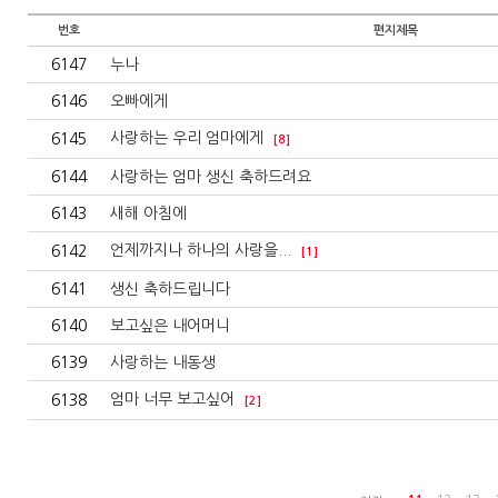
번호
편지제목
6147
누나
6146
오빠에게
사랑하는 우리 엄마에게
6145
[8]
6144
사랑하는 엄마 생신 축하드려요
6143
새해 아침에
언제까지나 하나의 사랑을...
6142
[1]
6141
생신 축하드립니다
6140
보고싶은 내어머니
6139
사랑하는 내동생
엄마 너무 보고싶어
6138
[2]